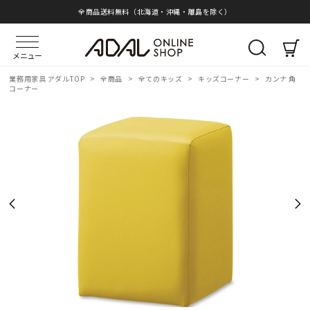
全商品送料無料（北海道・沖縄・離島を除く）
メニュー
業務用家具 アダルTOP
>
全商品
>
全てのキッズ
>
キッズコーナー
>
カンナ 角
コーナー