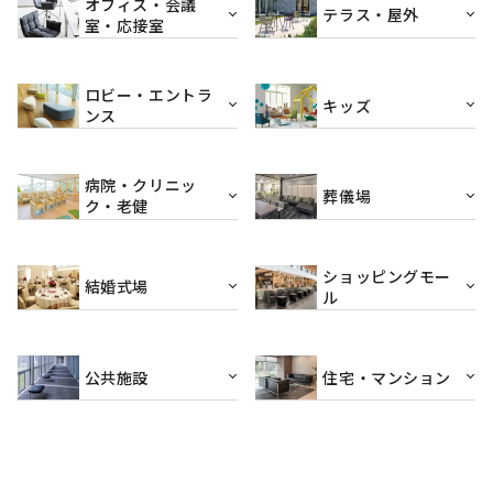
オフィス・会議
テラス・屋外
室・応接室
ロビー・エントラ
キッズ
ンス
病院・クリニッ
葬儀場
ク・老健
ショッピングモー
結婚式場
ル
公共施設
住宅・マンション