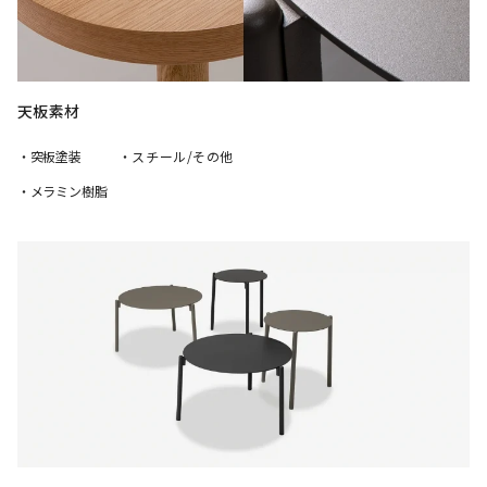
天板素材
・突板塗装
・スチール/その他
・メラミン樹脂