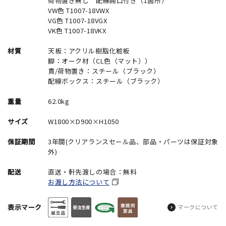
荷物置き無し 配線開口付き（1箇所）
VW色 T1007-18VWX
VG色 T1007-18VGX
VK色 T1007-18VKX
材質
天板：アクリル樹脂化粧板
脚：オーク材（CL色（マット））
貫/荷物置き：スチール（ブラック）
配線ボックス：スチール（ブラック）
重量
62.0kg
サイズ
W1800×D900×H1050
保証期間
3年間(クリアランスセール品、部品・パーツは保証対象
外)
配送
直送・軒先渡しの場合：無料
お渡し方法について
表示マーク
マークについて