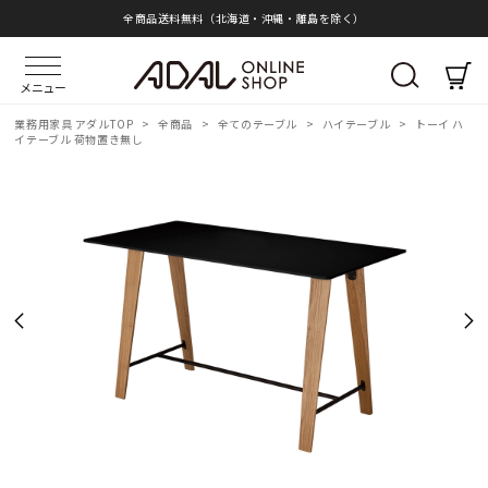
全商品送料無料（北海道・沖縄・離島を除く）
メニュー
業務用家具 アダルTOP
>
全商品
>
全てのテーブル
>
ハイテーブル
>
トーイ ハ
イテーブル 荷物置き無し