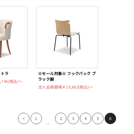
マトラ
☆セール対象☆ フックバック ブ
ラック脚
,745(税込)〜
法人会員価格
￥19,662(税込)〜
<
1
2
3
4
5
6
...