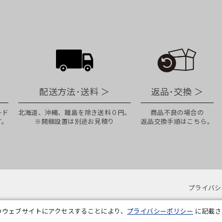
配送方法･送料
＞
返品･交換
＞
ード
北海道、沖縄、離島を除き送料０円。
商品不良の場合の
す。
※開梱設置は別途お見積り
返品交換手順はこちら。
プライバシ
のウェブサイトにアクセスすることにより、
プライバシーポリシー
に記載さ
Copyright © ADAL CO.,LTD. All Rights Reserved.