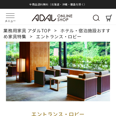
全商品送料無料（北海道・沖縄・離島を除く）
メニュー
業務用家具 アダルTOP
>
ホテル・宿泊施設おすす
め家具特集
>
エントランス・ロビー
エントランス・ロビー