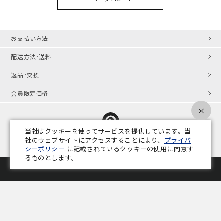
お支払い方法
配送方法･送料
返品･交換
会員限定価格
×
当社はクッキーを使ってサービスを提供しています。当
社のウェブサイトにアクセスすることにより、
プライバ
シーポリシー
に記載されているクッキーの使用に同意す
プライバシーポリシー
特定商取引法
会社概要
業務用家具コラム
るものとします。
Copyright © ADAL CO.,LTD. All Rights Reserved.