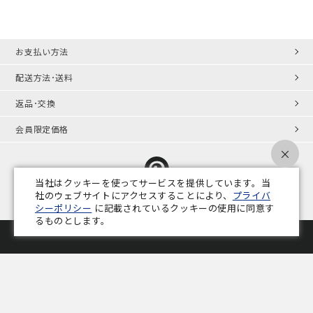
お支払い方法
配送方法･送料
返品･交換
会員限定価格
×
当社はクッキーを使ってサービスを提供しています。当
社のウェブサイトにアクセスすることにより、
プライバ
シーポリシー
に記載されているクッキーの使用に同意す
プライバシーポリシー
特定商取引法
会社概要
業務用家具コラム
るものとします。
Copyright © ADAL CO.,LTD. All Rights Reserved.