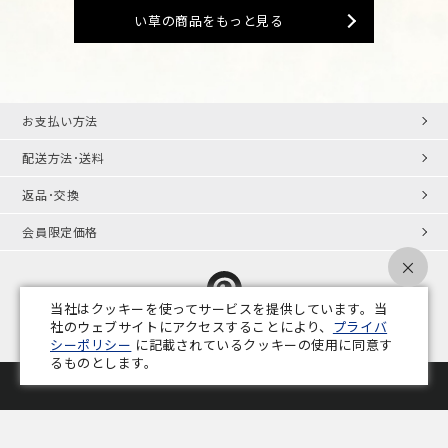
い草の商品をもっと見る
お支払い方法
配送方法･送料
返品･交換
会員限定価格
×
当社はクッキーを使ってサービスを提供しています。当
社のウェブサイトにアクセスすることにより、
プライバ
シーポリシー
に記載されているクッキーの使用に同意す
プライバシーポリシー
特定商取引法
会社概要
業務用家具コラム
るものとします。
Copyright © ADAL CO.,LTD. All Rights Reserved.