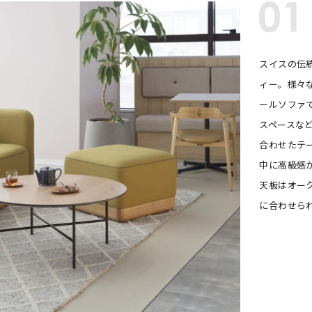
スイスの伝
ィー。様々
ールソファ
スペースな
合わせたテ
中に高級感
天板はオー
に合わせら