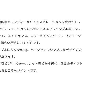
統的なキャンディーからインスピレーションを受けたトフ
なシチュエーションにも対応できるフレキシブルなモジュ
です。 エントランス、コワーキングスペース、リチャージ
ど幅広い用途におすすめです。
ーブルはリッツ900φ。ベーシックでシンプルなデザインの
があります。
ク突板2色・ウォールナット突板から選べ、空間のテイスト
れるところもポイントです。