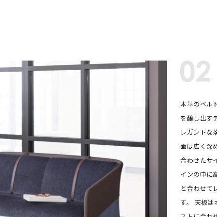
本革のベル
を醸し出す
レガントな
面は広く深
合わせたサ
インの中に
と合わせて
す。 天板
ストに合わ