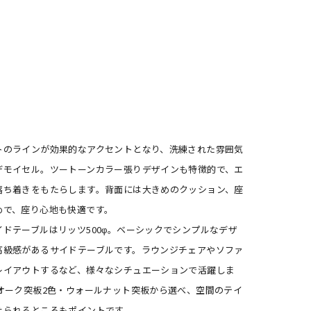
トのラインが効果的なアクセントとなり、洗練された雰囲気
デモイセル。ツートーンカラー張りデザインも特徴的で、エ
落ち着きをもたらします。背面には大きめのクッション、座
めで、座り心地も快適です。
イドテーブルはリッツ500φ。ベーシックでシンプルなデザ
高級感があるサイドテーブルです。ラウンジチェアやソファ
レイアウトするなど、様々なシチュエーションで活躍しま
はオーク突板2色・ウォールナット突板から選べ、空間のテイ
せられるところもポイントです。