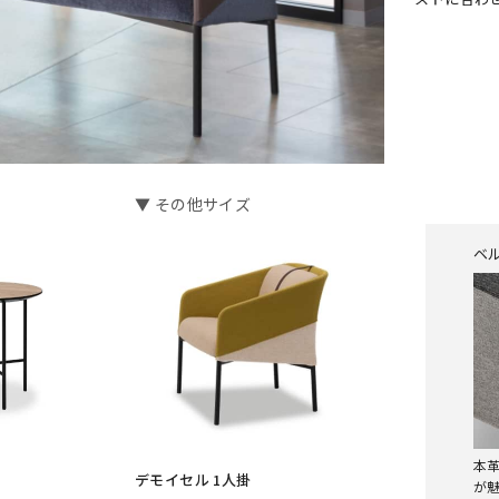
▼ その他サイズ
ベ
本
デモイセル 1人掛
が