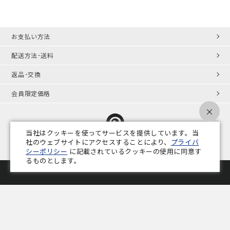
お支払い方法
配送方法･送料
返品･交換
会員限定価格
×
当社はクッキーを使ってサービスを提供しています。当
社のウェブサイトにアクセスすることにより、
プライバ
シーポリシー
に記載されているクッキーの使用に同意す
プライバシーポリシー
特定商取引法
会社概要
業務用家具コラム
るものとします。
Copyright © ADAL CO.,LTD. All Rights Reserved.