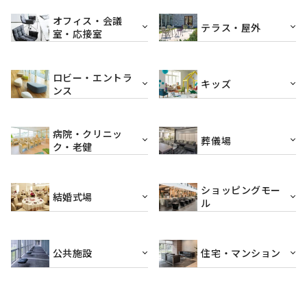
オフィス・会議
テラス・屋外
室・応接室
ロビー・エントラ
キッズ
ンス
病院・クリニッ
葬儀場
ク・老健
ショッピングモー
結婚式場
ル
公共施設
住宅・マンション