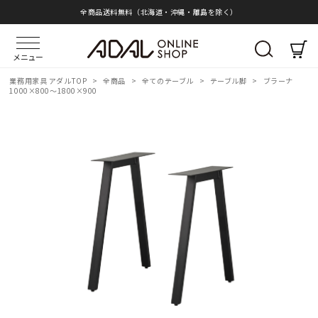
全商品送料無料（北海道・沖縄・離島を除く）
メニュー
業務用家具 アダルTOP
>
全商品
>
全てのテーブル
>
テーブル脚
>
ブラーナ
1000×800～1800×900