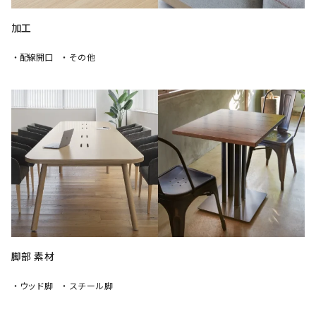
加工
・配線開口
・その他
脚部 素材
・ウッド脚
・スチール脚