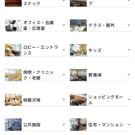
スナック
ブ
オフィス・会議
テラス・屋外
室・応接室
ロビー・エントラ
キッズ
ンス
病院・クリニッ
葬儀場
ク・老健
ショッピングモー
結婚式場
ル
公共施設
住宅・マンション