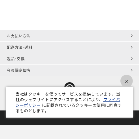
お支払い方法
配送方法･送料
返品･交換
会員限定価格
×
当社はクッキーを使ってサービスを提供しています。当
社のウェブサイトにアクセスすることにより、
プライバ
シーポリシー
に記載されているクッキーの使用に同意す
プライバシーポリシー
特定商取引法
会社概要
業務用家具コラム
るものとします。
Copyright © ADAL CO.,LTD. All Rights Reserved.