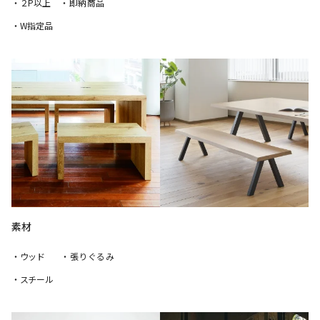
・２P以上
・即納商品
・W指定品
素材
・ウッド
・張りぐるみ
・スチール