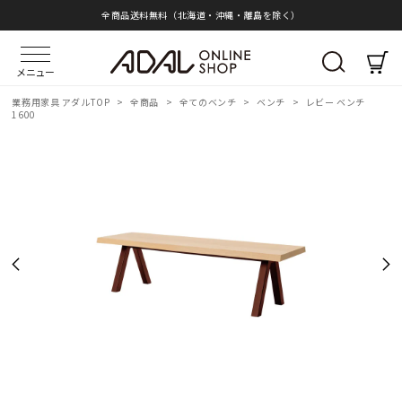
全商品送料無料（北海道・沖縄・離島を除く）
メニュー
業務用家具 アダルTOP
>
全商品
>
全てのベンチ
>
ベンチ
>
レビー ベンチ
1600