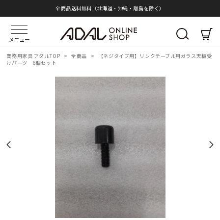
全商品送料無料（北海道・沖縄・離島を除く）
メニュー
業務用家具 アダルTOP
>
全商品
>
【ネジタイプ用】リンクテーブル用ガラス天板受
けパーツ 6個セット