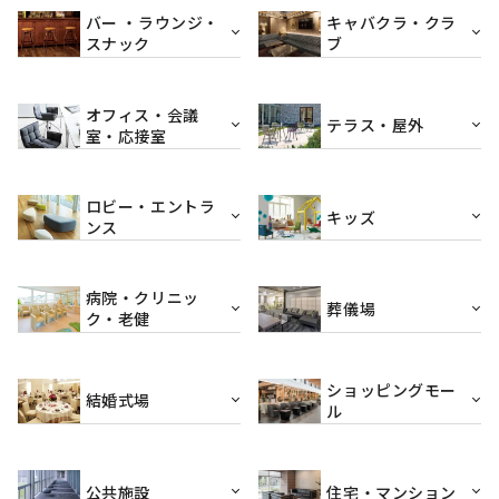
バー ・ラウンジ・
キャバクラ・クラ
スナック
ブ
オフィス・会議
テラス・屋外
室・応接室
ロビー・エントラ
キッズ
ンス
病院・クリニッ
葬儀場
ク・老健
ショッピングモー
結婚式場
ル
公共施設
住宅・マンション