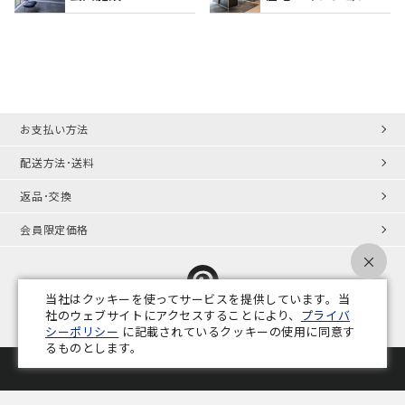
お支払い方法
配送方法･送料
返品･交換
会員限定価格
×
当社はクッキーを使ってサービスを提供しています。当
社のウェブサイトにアクセスすることにより、
プライバ
シーポリシー
に記載されているクッキーの使用に同意す
プライバシーポリシー
特定商取引法
会社概要
業務用家具コラム
るものとします。
Copyright © ADAL CO.,LTD. All Rights Reserved.