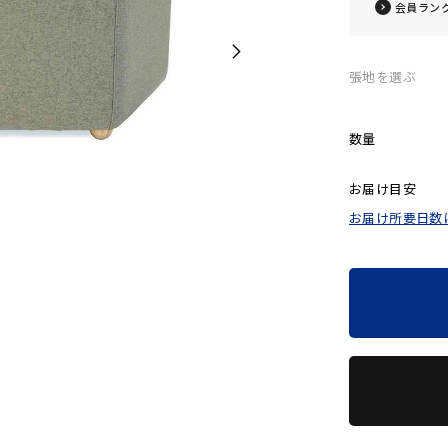
会員ラン
張地を選ぶ
数量
お届け目安
お届け所要日数