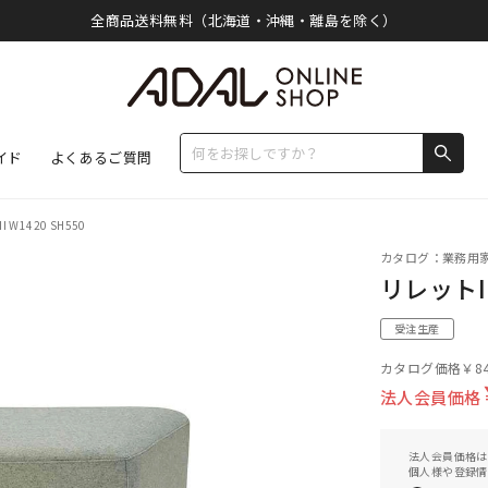
全商品送料無料（北海道・沖縄・離島を除く）
イド
よくあるご質問
 W1420 SH550
カタログ：業務用家具/
リレットII
受注生産
カタログ価格
￥84
法人会員価格
法人会員価格は
個人様や登録情