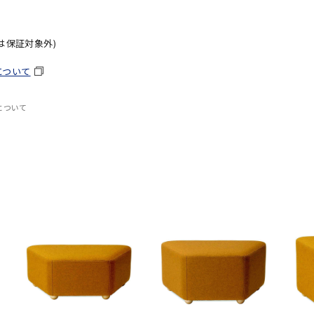
は保証対象外)
について
について