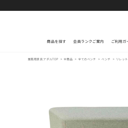
商品を探す
会員ランクご案内
ご利用ガ
業務用家具 アダルTOP
>
全商品
>
全てのベンチ
>
ベンチ
>
リレットII