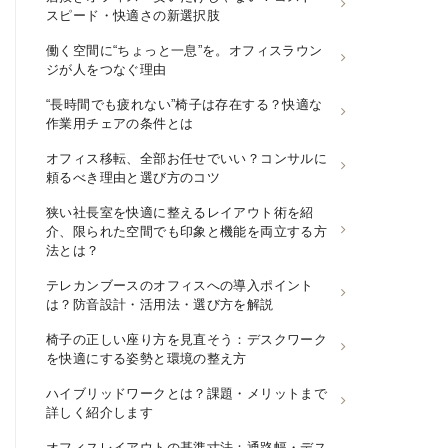
スピード・快適さの新選択肢
働く空間に“ちょっと一息”を。オフィスラウン
ジが人をつなぐ理由
“長時間でも疲れない”椅子は存在する？快適な
作業用チェアの条件とは
オフィス移転、全部お任せでいい？コンサルに
頼るべき理由と選び方のコツ
狭い社長室を快適に整えるレイアウト術を紹
介、限られた空間でも印象と機能を両立する方
法とは？
テレカンブースのオフィスへの導入ポイント
は？防音設計・活用法・選び方を解説
椅子の正しい座り方を見直そう：デスクワーク
を快適にする姿勢と環境の整え方
ハイブリッドワークとは？課題・メリットまで
詳しく紹介します
オフィスレイアウトの基準寸法：通路幅・デス