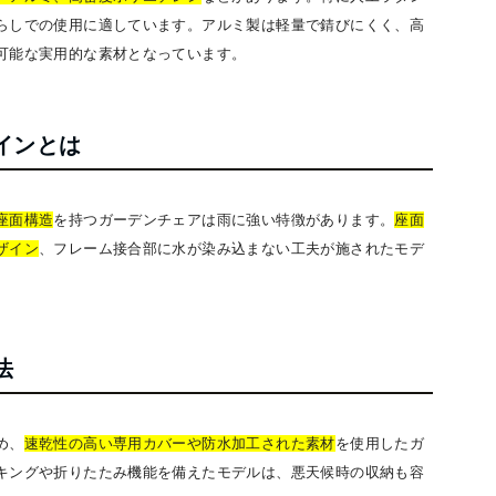
らしでの使用に適しています。アルミ製は軽量で錆びにくく、高
可能な実用的な素材となっています。
インとは
座面構造
を持つガーデンチェアは雨に強い特徴があります。
座面
ザイン
、フレーム接合部に水が染み込まない工夫が施されたモデ
法
め、
速乾性の高い専用カバーや防水加工された素材
を使用したガ
キングや折りたたみ機能を備えたモデルは、悪天候時の収納も容