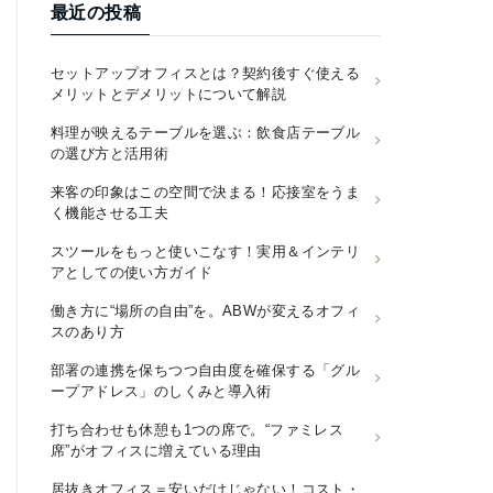
最近の投稿
セットアップオフィスとは？契約後すぐ使える
メリットとデメリットについて解説
料理が映えるテーブルを選ぶ：飲食店テーブル
の選び方と活用術
来客の印象はこの空間で決まる！応接室をうま
く機能させる工夫
スツールをもっと使いこなす！実用＆インテリ
アとしての使い方ガイド
働き方に“場所の自由”を。ABWが変えるオフィ
スのあり方
部署の連携を保ちつつ自由度を確保する「グル
ープアドレス」のしくみと導入術
打ち合わせも休憩も1つの席で。“ファミレス
席”がオフィスに増えている理由
居抜きオフィス＝安いだけじゃない！コスト・