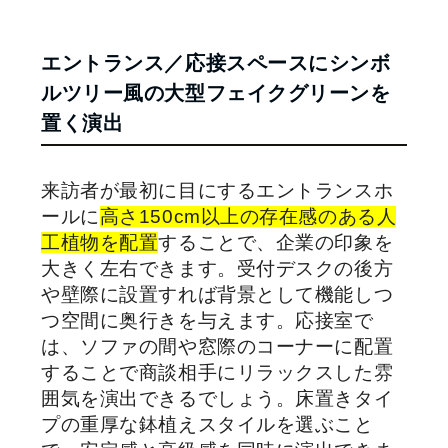
エントランス／応接スペースにシンボ
ルツリー風の大型フェイクグリーンを
置く演出
来訪者が最初に目にするエントランスホ
ールに
高さ150cm以上の存在感のある人
工植物を配置
することで、企業の印象を
大きく左右できます。受付デスクの後方
や壁際に設置すれば背景として機能しつ
つ空間に奥行きを与えます。応接室で
は、ソファの間や窓際のコーナーに配置
することで商談相手にリラックスした雰
囲気を演出できるでしょう。床置きタイ
プの重厚な鉢植えスタイルを選ぶこと