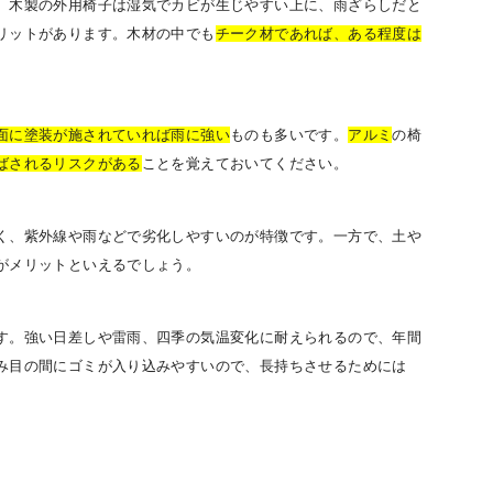
。木製の外用椅子は湿気でカビが生じやすい上に、雨ざらしだと
リットがあります。木材の中でも
チーク材であれば、ある程度は
面に塗装が施されていれば雨に強い
ものも多いです。
アルミ
の椅
ばされるリスクがある
ことを覚えておいてください。
く、紫外線や雨などで劣化しやすいのが特徴です。一方で、土や
がメリットといえるでしょう。
す。強い日差しや雷雨、四季の気温変化に耐えられるので、年間
み目の間にゴミが入り込みやすいので、長持ちさせるためには