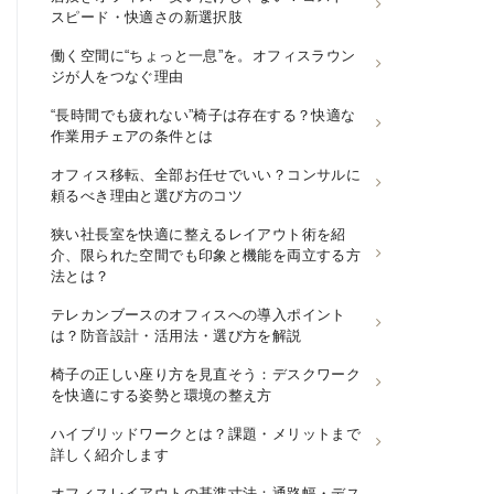
スピード・快適さの新選択肢
働く空間に“ちょっと一息”を。オフィスラウン
ジが人をつなぐ理由
“長時間でも疲れない”椅子は存在する？快適な
作業用チェアの条件とは
オフィス移転、全部お任せでいい？コンサルに
頼るべき理由と選び方のコツ
狭い社長室を快適に整えるレイアウト術を紹
介、限られた空間でも印象と機能を両立する方
法とは？
テレカンブースのオフィスへの導入ポイント
は？防音設計・活用法・選び方を解説
椅子の正しい座り方を見直そう：デスクワーク
を快適にする姿勢と環境の整え方
ハイブリッドワークとは？課題・メリットまで
詳しく紹介します
オフィスレイアウトの基準寸法：通路幅・デス