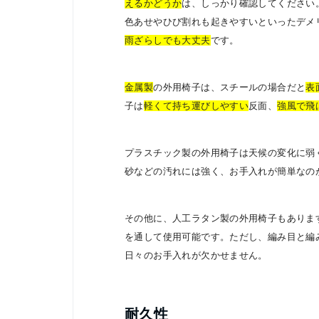
えるかどうか
は、しっかり確認してください
色あせやひび割れも起きやすいといったデメ
雨ざらしでも大丈夫
です。
金属製
の外用椅子は、スチールの場合だと
表
子は
軽くて持ち運びしやすい
反面、
強風で飛
プラスチック製の外用椅子は天候の変化に弱
砂などの汚れには強く、お手入れが簡単なの
その他に、人工ラタン製の外用椅子もありま
を通して使用可能です。ただし、編み目と編
日々のお手入れが欠かせません。
耐久性