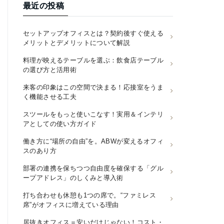
最近の投稿
セットアップオフィスとは？契約後すぐ使える
メリットとデメリットについて解説
料理が映えるテーブルを選ぶ：飲食店テーブル
の選び方と活用術
来客の印象はこの空間で決まる！応接室をうま
く機能させる工夫
スツールをもっと使いこなす！実用＆インテリ
アとしての使い方ガイド
働き方に“場所の自由”を。ABWが変えるオフィ
スのあり方
部署の連携を保ちつつ自由度を確保する「グル
ープアドレス」のしくみと導入術
打ち合わせも休憩も1つの席で。“ファミレス
席”がオフィスに増えている理由
居抜きオフィス＝安いだけじゃない！コスト・