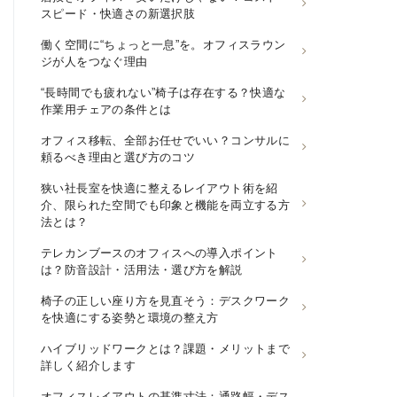
スピード・快適さの新選択肢
働く空間に“ちょっと一息”を。オフィスラウン
ジが人をつなぐ理由
“長時間でも疲れない”椅子は存在する？快適な
作業用チェアの条件とは
オフィス移転、全部お任せでいい？コンサルに
頼るべき理由と選び方のコツ
狭い社長室を快適に整えるレイアウト術を紹
介、限られた空間でも印象と機能を両立する方
法とは？
テレカンブースのオフィスへの導入ポイント
は？防音設計・活用法・選び方を解説
椅子の正しい座り方を見直そう：デスクワーク
を快適にする姿勢と環境の整え方
ハイブリッドワークとは？課題・メリットまで
詳しく紹介します
オフィスレイアウトの基準寸法：通路幅・デス