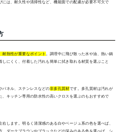
びには、耐久性や清掃性など、機能面での配慮が必要不可欠で
方
、耐熱性が重要なポイント
。調理中に飛び散った水や油、熱い鍋
着しにくく、付着した汚れも簡単に拭き取れる材質を選ぶこと
やパネル、ステンレスなどの
非多孔質材
です。多孔質材は汚れが
た、キッチン専用の防水性の高いクロスを選ぶのもおすすめで
左右します。明るく清潔感のある白やベージュ系の色を選べば、
方、ダークブラウンやブラックなどの深みのある色を選べば、シ