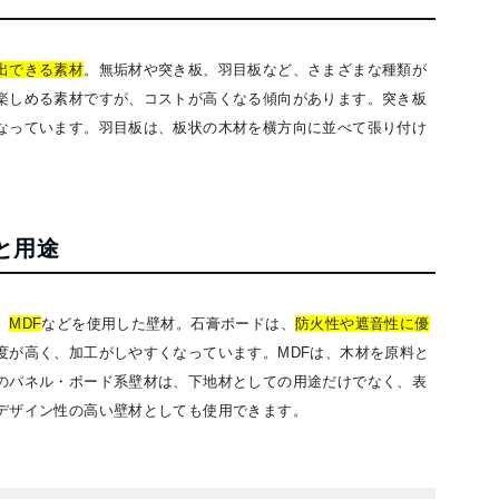
出できる素材
。無垢材や突き板、羽目板など、さまざまな種類が
楽しめる素材ですが、コストが高くなる傾向があります。突き板
なっています。羽目板は、板状の木材を横方向に並べて張り付け
と用途
、
MDF
などを使用した壁材。石膏ボードは、
防火性や遮音性に優
度が高く、加工がしやすくなっています。MDFは、木材を原料と
のパネル・ボード系壁材は、下地材としての用途だけでなく、表
デザイン性の高い壁材としても使用できます。