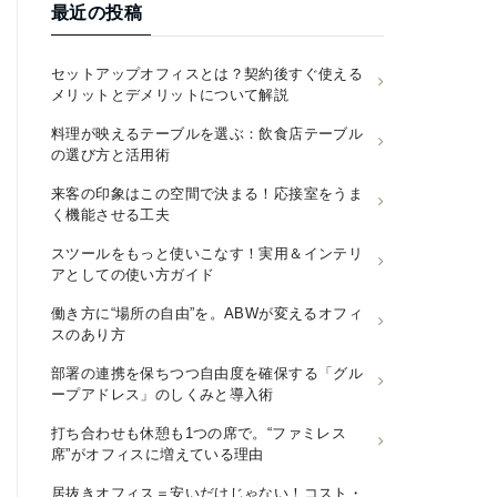
最近の投稿
セットアップオフィスとは？契約後すぐ使える
メリットとデメリットについて解説
料理が映えるテーブルを選ぶ：飲食店テーブル
の選び方と活用術
来客の印象はこの空間で決まる！応接室をうま
く機能させる工夫
スツールをもっと使いこなす！実用＆インテリ
アとしての使い方ガイド
働き方に“場所の自由”を。ABWが変えるオフィ
スのあり方
部署の連携を保ちつつ自由度を確保する「グル
ープアドレス」のしくみと導入術
打ち合わせも休憩も1つの席で。“ファミレス
席”がオフィスに増えている理由
居抜きオフィス＝安いだけじゃない！コスト・