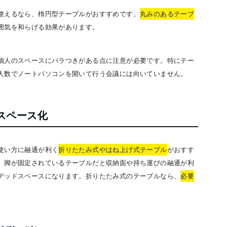
整えるなら、楕円型テーブルがおすすめです。
丸みのあるテーブ
囲気を和らげる効果があります。
個人のスペースにバラつきがある点に注意が必要です。特にテー
人数でノートパソコンを開いて行う会議には向いていません。
スペース化
使い方に融通が利く
折りたたみ式やはね上げ式テーブル
がおすす
、脚が固定されているテーブルだと収納面や持ち運びの融通が利
デッドスペースになります。折りたたみ式のテーブルなら、
必要
。