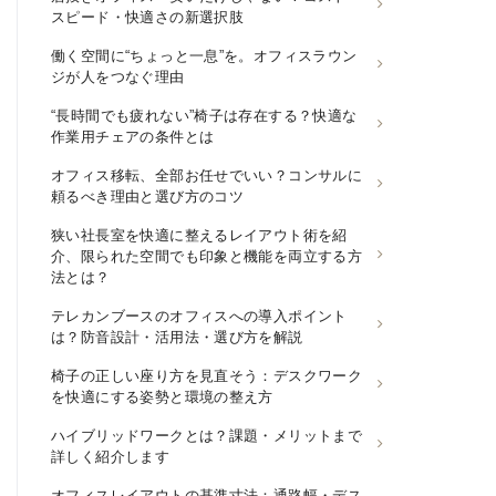
スピード・快適さの新選択肢
働く空間に“ちょっと一息”を。オフィスラウン
ジが人をつなぐ理由
“長時間でも疲れない”椅子は存在する？快適な
作業用チェアの条件とは
オフィス移転、全部お任せでいい？コンサルに
頼るべき理由と選び方のコツ
狭い社長室を快適に整えるレイアウト術を紹
介、限られた空間でも印象と機能を両立する方
法とは？
テレカンブースのオフィスへの導入ポイント
は？防音設計・活用法・選び方を解説
椅子の正しい座り方を見直そう：デスクワーク
を快適にする姿勢と環境の整え方
ハイブリッドワークとは？課題・メリットまで
詳しく紹介します
オフィスレイアウトの基準寸法：通路幅・デス