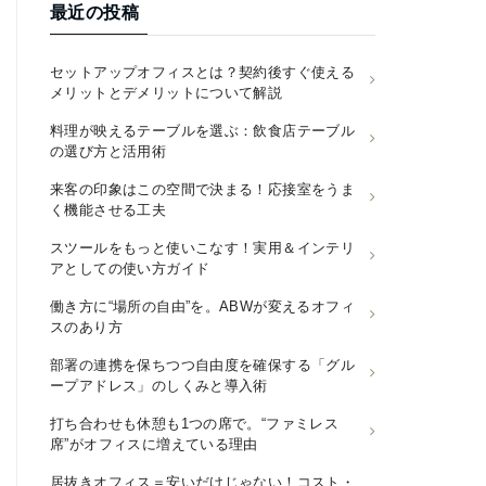
最近の投稿
セットアップオフィスとは？契約後すぐ使える
メリットとデメリットについて解説
料理が映えるテーブルを選ぶ：飲食店テーブル
の選び方と活用術
来客の印象はこの空間で決まる！応接室をうま
く機能させる工夫
スツールをもっと使いこなす！実用＆インテリ
アとしての使い方ガイド
働き方に“場所の自由”を。ABWが変えるオフィ
スのあり方
部署の連携を保ちつつ自由度を確保する「グル
ープアドレス」のしくみと導入術
打ち合わせも休憩も1つの席で。“ファミレス
席”がオフィスに増えている理由
居抜きオフィス＝安いだけじゃない！コスト・