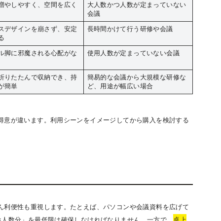
増やしやすく、空間を広く
大人数かつ人数が定まっていない
会議
スデザインを崩さず、安定
長時間かけて行う研修や会議
る
ル脚に邪魔される心配がな
使用人数が定まっていない会議
折りたたんで収納でき、持
簡易的な会議から大規模な研修な
が簡単
ど、用途が幅広い場合
得意が違います。利用シーンをイメージしてから購入を検討する
ん利便性も重視します。たとえば、パソコンや会議資料を広げて
×人数分」を最低限は確保しなければなりません。一方で、
卓上