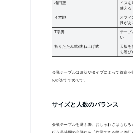
楕円型
イスを
使える
４本脚
オフィ
性があ
T字脚
テーブ
い
折りたたみ式/跳ね上げ式
天板を
ち運び
会議テーブルは形状やタイプによって得意不
のがおすすめです。
サイズと人数のバランス
会議テーブルを選ぶ際、おしゃれさはもちろ
行う長時間の会議なら「作業できる幅と奥行