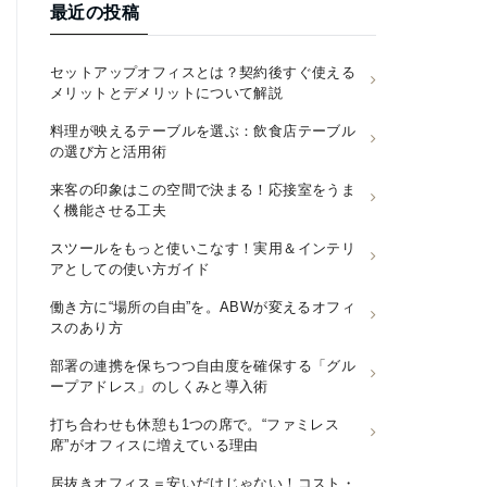
最近の投稿
セットアップオフィスとは？契約後すぐ使える
メリットとデメリットについて解説
料理が映えるテーブルを選ぶ：飲食店テーブル
の選び方と活用術
来客の印象はこの空間で決まる！応接室をうま
く機能させる工夫
スツールをもっと使いこなす！実用＆インテリ
アとしての使い方ガイド
働き方に“場所の自由”を。ABWが変えるオフィ
スのあり方
部署の連携を保ちつつ自由度を確保する「グル
ープアドレス」のしくみと導入術
打ち合わせも休憩も1つの席で。“ファミレス
席”がオフィスに増えている理由
居抜きオフィス＝安いだけじゃない！コスト・