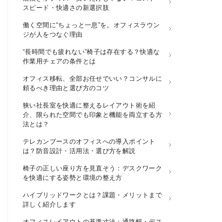
スピード・快適さの新選択肢
働く空間に“ちょっと一息”を。オフィスラウン
ジが人をつなぐ理由
“長時間でも疲れない”椅子は存在する？快適な
作業用チェアの条件とは
オフィス移転、全部お任せでいい？コンサルに
頼るべき理由と選び方のコツ
狭い社長室を快適に整えるレイアウト術を紹
介、限られた空間でも印象と機能を両立する方
法とは？
テレカンブースのオフィスへの導入ポイント
は？防音設計・活用法・選び方を解説
椅子の正しい座り方を見直そう：デスクワーク
を快適にする姿勢と環境の整え方
ハイブリッドワークとは？課題・メリットまで
詳しく紹介します
オフィスレイアウトの基準寸法：通路幅・デス