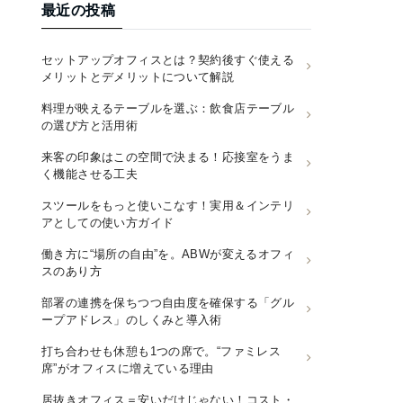
最近の投稿
セットアップオフィスとは？契約後すぐ使える
メリットとデメリットについて解説
料理が映えるテーブルを選ぶ：飲食店テーブル
の選び方と活用術
来客の印象はこの空間で決まる！応接室をうま
く機能させる工夫
スツールをもっと使いこなす！実用＆インテリ
アとしての使い方ガイド
働き方に“場所の自由”を。ABWが変えるオフィ
スのあり方
部署の連携を保ちつつ自由度を確保する「グル
ープアドレス」のしくみと導入術
打ち合わせも休憩も1つの席で。“ファミレス
席”がオフィスに増えている理由
居抜きオフィス＝安いだけじゃない！コスト・