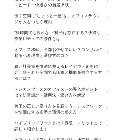
スピード・快適さの新選択肢
働く空間に“ちょっと一息”を。オフィスラウン
ジが人をつなぐ理由
“長時間でも疲れない”椅子は存在する？快適な
作業用チェアの条件とは
オフィス移転、全部お任せでいい？コンサルに
頼るべき理由と選び方のコツ
狭い社長室を快適に整えるレイアウト術を紹
介、限られた空間でも印象と機能を両立する方
法とは？
テレカンブースのオフィスへの導入ポイント
は？防音設計・活用法・選び方を解説
椅子の正しい座り方を見直そう：デスクワーク
を快適にする姿勢と環境の整え方
ハイブリッドワークとは？課題・メリットまで
詳しく紹介します
オフィスレイアウトの基準寸法：通路幅・デス