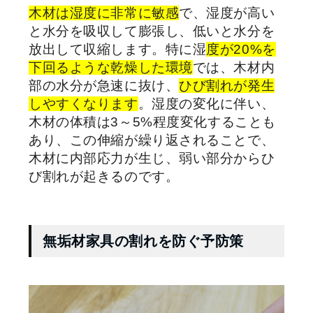
木材は湿度に非常に敏感
で、湿度が高い
と水分を吸収して膨張し、低いと水分を
放出して収縮します。特に湿
度が
20%
を
下回るような乾燥した環境
では、木材内
部の水分が急速に抜け、
ひび割れが発生
しやすくなります
。湿度の変化に伴い、
木材の体積は
3
～
5%
程度変化することも
あり、この伸縮が繰り返されることで、
木材に内部応力が生じ、弱い部分からひ
び割れが起きるのです。
無垢材家具の割れを防ぐ予防策