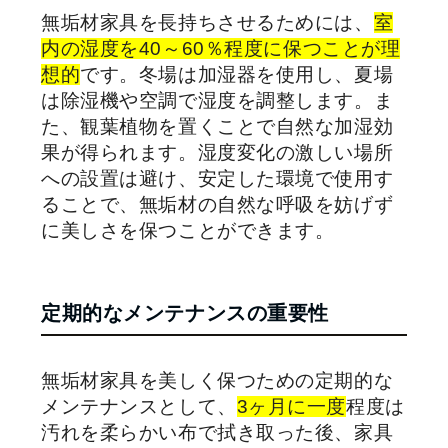
無垢材家具を長持ちさせるためには、
室
内の湿度を
40
～
60
％程度に保つことが理
想的
です。冬場は加湿器を使用し、夏場
は除湿機や空調で湿度を調整します。ま
た、観葉植物を置くことで自然な加湿効
果が得られます。湿度変化の激しい場所
への設置は避け、安定した環境で使用す
ることで、無垢材の自然な呼吸を妨げず
に美しさを保つことができます。
定期的なメンテナンスの重要性
無垢材家具を美しく保つための定期的な
メンテナンスとして、
3
ヶ月に一度
程度は
汚れを柔らかい布で拭き取った後、家具