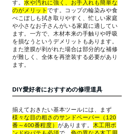
す。
水や汚れに強く、お手入れも簡単な
のがメリット
です。コップの輪染みや食
べこぼしも拭き取りやすく、忙しい家庭
や小さなお子さんがいる家庭に適してい
ます。一方で、木材本来の手触りや呼吸
を損なうというデメリットもあります。
また塗膜が剥がれた場合は部分的な補修
が難しく、全体を再塗装する必要があり
ます。
DIY
愛好者におすすめの修理道具
揃えておきたい基本ツールには、まず
様々な目の粗さのサンドペーパー（
120
番～
400
番程度）
があります。
木工用ボ
ンドやパテも必須
で、
色の異なる木工用