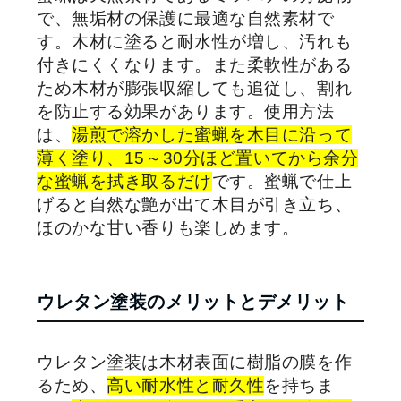
で、無垢材の保護に最適な自然素材で
す。木材に塗ると耐水性が増し、汚れも
付きにくくなります。また柔軟性がある
ため木材が膨張収縮しても追従し、割れ
を防止する効果があります。使用方法
は、
湯煎で溶かした蜜蝋を木目に沿って
薄く塗り、
15
～
30
分ほど置いてから余分
な蜜蝋を拭き取るだけ
です。蜜蝋で仕上
げると自然な艶が出て木目が引き立ち、
ほのかな甘い香りも楽しめます。
ウレタン塗装のメリットとデメリット
ウレタン塗装は木材表面に樹脂の膜を作
るため、
高い耐水性と耐久性
を持ちま