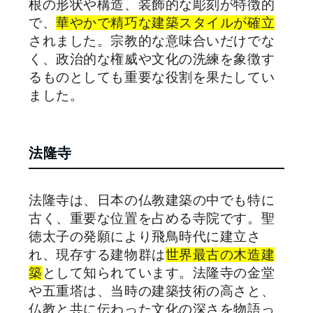
根の形状や構造、装飾的な彫刻が特徴的
で、
華やかで精巧な建築スタイルが確立
されました。宗教的な意味合いだけでな
く、政治的な権威や文化の洗練を象徴す
るものとしても重要な役割を果たしてい
ました。
法隆寺
法隆寺は、日本の仏教建築の中でも特に
古く、重要な位置を占める寺院です。聖
徳太子の発願により飛鳥時代に建立さ
れ、現存する建物群は
世界最古の木造建
築
として知られています。法隆寺の金堂
や五重塔は、当時の建築技術の高さと、
仏教と共に伝わった文化の深さを物語っ