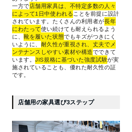
一方で
店舗用家具は、不特定多数の人々
によって1日中使われる
ことを前提に設計
されています。たくさんの利用者が
長年
にわたって
使い続けても耐えられるよう
に、
靴を履いた状態
でもキズがつきにく
いように、
耐久性が重視され、丈夫でメ
ンテナンスしやすい素材や構造
でできて
います。
JIS規格に基づいた強度試験
が実
施されていることも、優れた耐久性の証
です。
店舗用の家具選び3ステップ