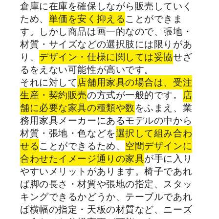
倉庫に在庫を確保しながら販売していく
ため、
単価を安く抑える
ことができま
す。しかし商品は画一的なので、張地・
材質・サイズなどの選択肢には限りがあ
り、
デザイン・仕様に関しては妥協
せざ
るをえない可能性が高いです。
それに対して
店舗用家具の場合は、受注
生産・契約販売
の方式が一般的です。
店
舗に必要な家具の種類や数
をふまえ、業
務用家具メーカーにあるモデルの中から
材質・張地・色などを
選択して組み合わ
せる
ことができるため、
空間デザインに
合わせたイメージ通りの家具
が手に入り
やすいメリットがあります。椅子であれ
ば脚の長さ・材質や張地の指定、スタッ
キングできるかどうか、テーブルであれ
ば横幅の指定・天板の材質など、ニーズ