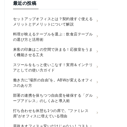
最近の投稿
セットアップオフィスとは？契約後すぐ使える
メリットとデメリットについて解説
料理が映えるテーブルを選ぶ：飲食店テーブル
の選び方と活用術
来客の印象はこの空間で決まる！応接室をうま
く機能させる工夫
スツールをもっと使いこなす！実用＆インテリ
アとしての使い方ガイド
働き方に“場所の自由”を。ABWが変えるオフィ
スのあり方
部署の連携を保ちつつ自由度を確保する「グル
ープアドレス」のしくみと導入術
打ち合わせも休憩も1つの席で。“ファミレス
席”がオフィスに増えている理由
居抜きオフィス＝安いだけじゃない！コスト・