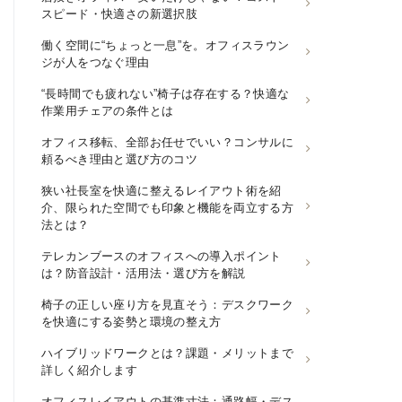
スピード・快適さの新選択肢
働く空間に“ちょっと一息”を。オフィスラウン
ジが人をつなぐ理由
“長時間でも疲れない”椅子は存在する？快適な
作業用チェアの条件とは
オフィス移転、全部お任せでいい？コンサルに
頼るべき理由と選び方のコツ
狭い社長室を快適に整えるレイアウト術を紹
介、限られた空間でも印象と機能を両立する方
法とは？
テレカンブースのオフィスへの導入ポイント
は？防音設計・活用法・選び方を解説
椅子の正しい座り方を見直そう：デスクワーク
を快適にする姿勢と環境の整え方
ハイブリッドワークとは？課題・メリットまで
詳しく紹介します
オフィスレイアウトの基準寸法：通路幅・デス