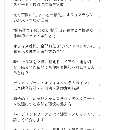
スピード・快適さの新選択肢
働く空間に“ちょっと一息”を。オフィスラウン
ジが人をつなぐ理由
“長時間でも疲れない”椅子は存在する？快適な
作業用チェアの条件とは
オフィス移転、全部お任せでいい？コンサルに
頼るべき理由と選び方のコツ
狭い社長室を快適に整えるレイアウト術を紹
介、限られた空間でも印象と機能を両立する方
法とは？
テレカンブースのオフィスへの導入ポイント
は？防音設計・活用法・選び方を解説
椅子の正しい座り方を見直そう：デスクワーク
を快適にする姿勢と環境の整え方
ハイブリッドワークとは？課題・メリットまで
詳しく紹介します
オフィスレイアウトの基準寸法：通路幅・デス