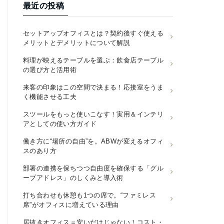
最近の投稿
セットアップオフィスとは？契約後すぐ使える
メリットとデメリットについて解説
料理が映えるテーブルを選ぶ：飲食店テーブル
の選び方と活用術
来客の印象はこの空間で決まる！応接室をうま
く機能させる工夫
スツールをもっと使いこなす！実用＆インテリ
アとしての使い方ガイド
働き方に“場所の自由”を。ABWが変えるオフィ
スのあり方
部署の連携を保ちつつ自由度を確保する「グル
ープアドレス」のしくみと導入術
打ち合わせも休憩も1つの席で。“ファミレス
席”がオフィスに増えている理由
居抜きオフィス＝安いだけじゃない！コスト・