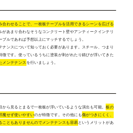
み合わせることで、一枚板テーブルを活用できるシーンを広げる
ルがあまり合わなそうなコンクリート壁やアンティークインテリ
ーブルであれば予想以上にマッチするでしょう。
テナンスについて知っておく必要があります。スチール、つまり
特徴です。使っているうちに塗装が剥がれたり錆びが浮いてきた
たメンテナンス
を行いましょう。
目から見るとまるで一枚板が浮いているような演出も可能。
板の
邪魔せず使いやすい
のが特徴です。その他にも
傷がつきにくく、
ることもありませんのでメンテナンスも容易
というメリットがあ