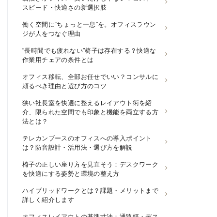
スピード・快適さの新選択肢
働く空間に“ちょっと一息”を。オフィスラウン
ジが人をつなぐ理由
“長時間でも疲れない”椅子は存在する？快適な
作業用チェアの条件とは
オフィス移転、全部お任せでいい？コンサルに
頼るべき理由と選び方のコツ
狭い社長室を快適に整えるレイアウト術を紹
介、限られた空間でも印象と機能を両立する方
法とは？
テレカンブースのオフィスへの導入ポイント
は？防音設計・活用法・選び方を解説
椅子の正しい座り方を見直そう：デスクワーク
を快適にする姿勢と環境の整え方
ハイブリッドワークとは？課題・メリットまで
詳しく紹介します
オフィスレイアウトの基準寸法：通路幅・デス