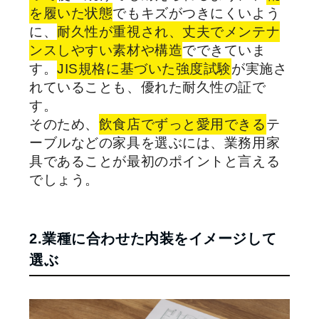
を履いた状態
でもキズがつきにくいよう
に、
耐久性が重視され、丈夫でメンテナ
ンスしやすい素材や構造
でできていま
す。
JIS規格に基づいた強度試験
が実施さ
れていることも、優れた耐久性の証で
す。
そのため、
飲食店でずっと愛用できる
テ
ーブルなどの家具を選ぶには、業務用家
具であることが最初のポイントと言える
でしょう。
2.業種に合わせた内装をイメージして
選ぶ