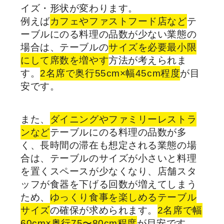
イズ・形状が変わります。
例えば
カフェやファストフード店など
テ
ーブルにのる料理の品数が少ない業態の
場合は、テーブルの
サイズを必要最小限
にして席数を増やす
方法が考えられま
す。
2名席で奥行55cm×幅45cm程度
が目
安です。
また、
ダイニングやファミリーレストラ
ンなど
テーブルにのる料理の品数が多
く、長時間の滞在も想定される業態の場
合は、テーブルのサイズが小さいと料理
を置くスペースが少なくなり、店舗スタ
ッフが食器を下げる回数が増えてしまう
ため、
ゆっくり食事を楽しめるテーブル
サイズ
の確保が求められます。
2名席で幅
60cm×奥行75〜80cm程度
が目安です。