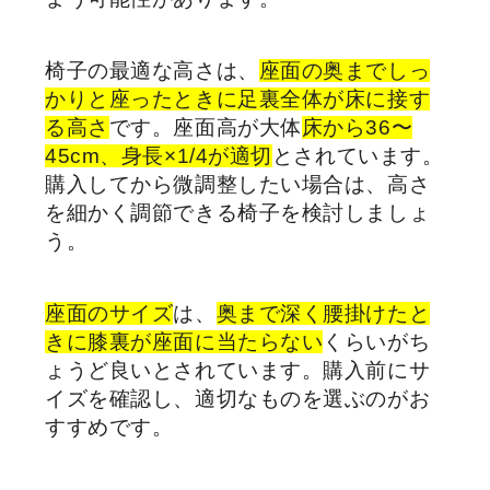
椅子の最適な高さは、
座面の奥までしっ
かりと座ったときに足裏全体が床に接す
る高さ
です。座面高が大体
床から36〜
45cm、身長×1/4が適切
とされています。
購入してから微調整したい場合は、高さ
を細かく調節できる椅子を検討しましょ
う。
座面のサイズ
は、
奥まで深く腰掛けたと
きに膝裏が座面に当たらない
くらいがち
ょうど良いとされています。購入前にサ
イズを確認し、適切なものを選ぶのがお
すすめです。