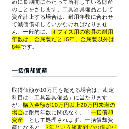
めに長期間にわたって所有している財産
のことをさします。工具器具備品として
資産計上する場合は、耐用年数に合わせ
て減価償却していかなければなりませ
ん。一般的に、
オフィス用の家具の耐用
年数は、金属製だと15年、金属製以外は
8年
です。
一括償却資産
取得価額が10万円を超える場合は、勘定
科目は「工具器具備品」に当たります
が、
購入金額が10万円以上20万円未満の
場合
は耐用年数に関係なく、「
一括償却
資産
」として処理されます。一括償却資
産になると、
3年という短期間での償却が