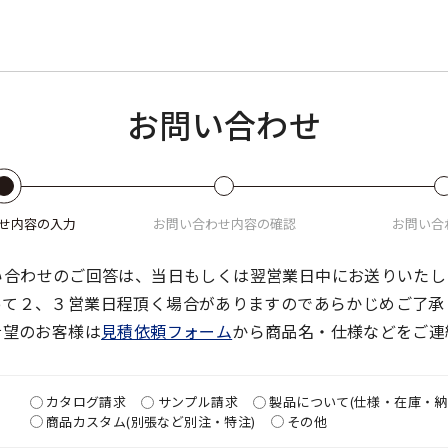
お問い合わせ
せ
内容の入力
お問い合わせ
内容の確認
お問い合
い合わせのご回答は、当日もしくは翌営業日中にお送りいたし
って２、３営業日程頂く場合がありますのであらかじめご了承
希望のお客様は
見積依頼フォーム
から商品名・仕様などをご連
カタログ請求
サンプル請求
製品について(仕様・在庫・納
商品カスタム(別張など別注・特注)
その他