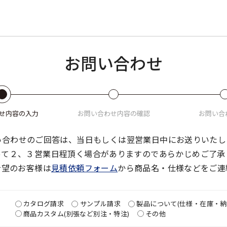
お問い合わせ
せ
内容の入力
お問い合わせ
内容の確認
お問い合
い合わせのご回答は、当日もしくは翌営業日中にお送りいたし
って２、３営業日程頂く場合がありますのであらかじめご了承
希望のお客様は
見積依頼フォーム
から商品名・仕様などをご連
カタログ請求
サンプル請求
製品について(仕様・在庫・納
商品カスタム(別張など別注・特注)
その他