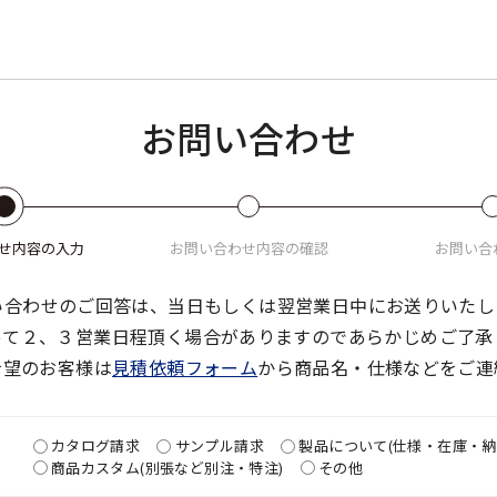
お問い合わせ
せ
内容の入力
お問い合わせ
内容の確認
お問い合
い合わせのご回答は、当日もしくは翌営業日中にお送りいたし
って２、３営業日程頂く場合がありますのであらかじめご了承
希望のお客様は
見積依頼フォーム
から商品名・仕様などをご連
カタログ請求
サンプル請求
製品について(仕様・在庫・納
商品カスタム(別張など別注・特注)
その他