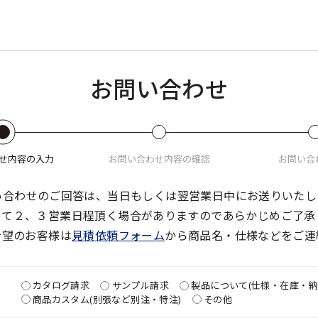
お問い合わせ
せ
内容の入力
お問い合わせ
内容の確認
お問い合
い合わせのご回答は、当日もしくは翌営業日中にお送りいたし
って２、３営業日程頂く場合がありますのであらかじめご了承
希望のお客様は
見積依頼フォーム
から商品名・仕様などをご連
カタログ請求
サンプル請求
製品について(仕様・在庫・納
商品カスタム(別張など別注・特注)
その他