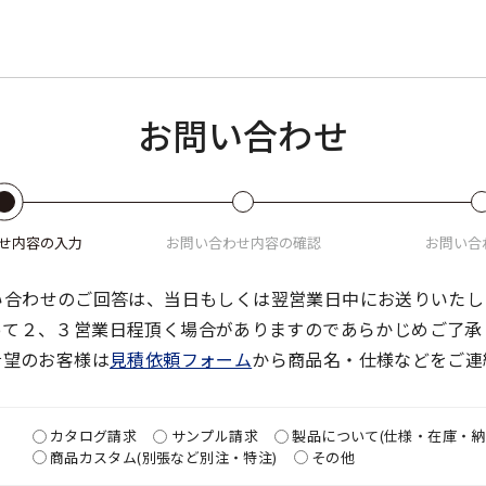
お問い合わせ
せ
内容の入力
お問い合わせ
内容の確認
お問い合
い合わせのご回答は、当日もしくは翌営業日中にお送りいたし
って２、３営業日程頂く場合がありますのであらかじめご了承
希望のお客様は
見積依頼フォーム
から商品名・仕様などをご連
カタログ請求
サンプル請求
製品について(仕様・在庫・納
商品カスタム(別張など別注・特注)
その他