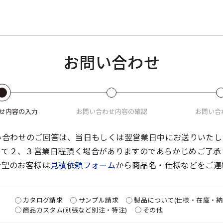
お問い合わせ
せ
内容の入力
お問い合わせ
内容の確認
お問い合
い合わせのご回答は、当日もしくは翌営業日中にお送りいたし
って２、３営業日程頂く場合がありますのであらかじめご了承
希望のお客様は
見積依頼フォーム
から商品名・仕様などをご連
カタログ請求
サンプル請求
製品について(仕様・在庫・納
商品カスタム(別張など別注・特注)
その他